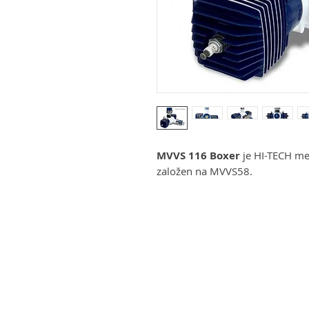
MVVS 116 Boxer
je HI-TECH me
založen na MVVS58.
MOV
Business address
etadla
KRILL Aircraft s r.o.