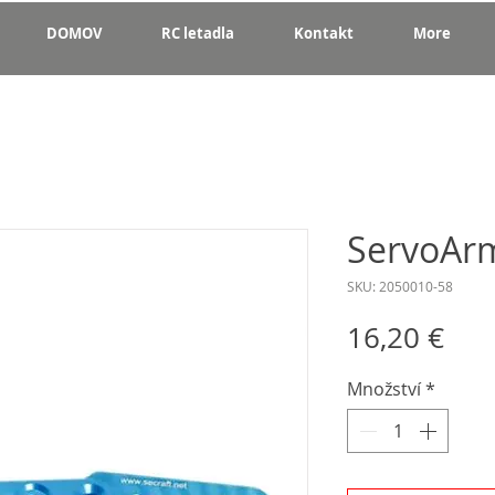
DOMOV
RC letadla
Kontakt
More
ServoArm
SKU: 2050010-58
Cen
16,20 €
Množství
*