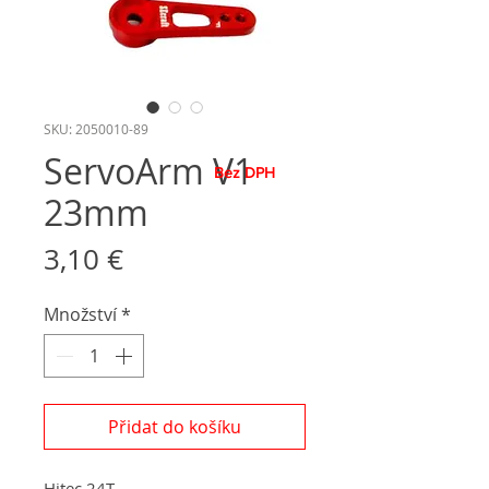
SKU: 2050010-89
ServoArm V1
Bez DPH
23mm
Cena
3,10 €
Množství
*
Přidat do košíku
Hitec 24T