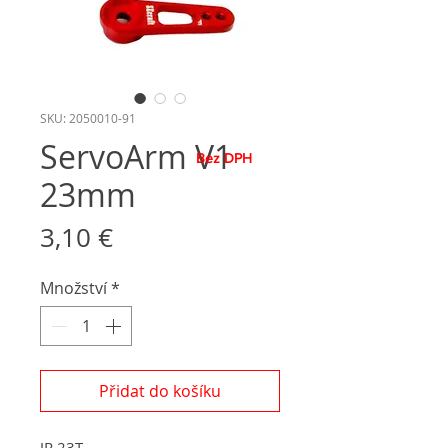
SKU: 2050010-91
ServoArm V1
Bez DPH
23mm
Cena
3,10 €
Množství
*
Přidat do košíku
JR 23T