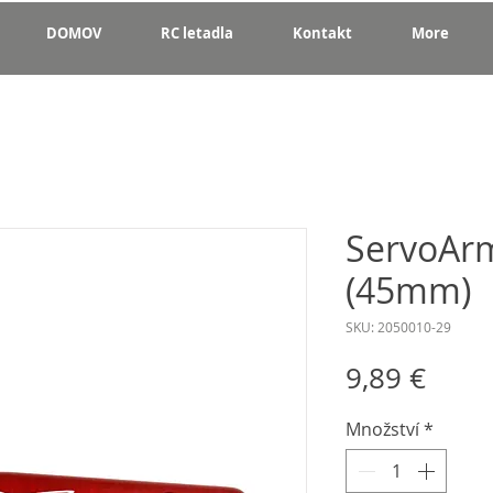
DOMOV
RC letadla
Kontakt
More
ServoArm
(45mm)
SKU: 2050010-29
Cena
9,89 €
Množství
*