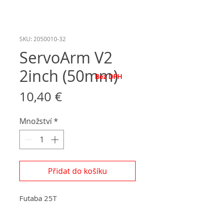
SKU: 2050010-32
ServoArm V2
2inch (50mm)
Bez DPH
Cena
10,40 €
Množství
*
Přidat do košíku
Futaba 25T