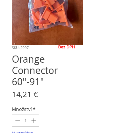
Bez DPH
SKU: 2097
Orange
Connector
60"-91"
Cena
14,21 €
Množství
*
Vyprodáno