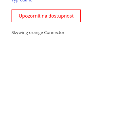
Upozornit na dostupnost
Skywing orange Connector
60"-91"
+420 572 508 556
skywing.europe@gmail.com
www
.skywing-europe.com