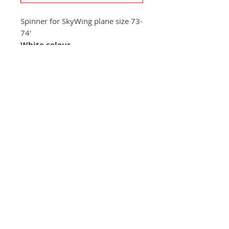
Spinner for SkyWing plane size 73-
74'
White colour
+420 572 508 556
skywing.europe@gmail.com
www
.skywing-europe.com