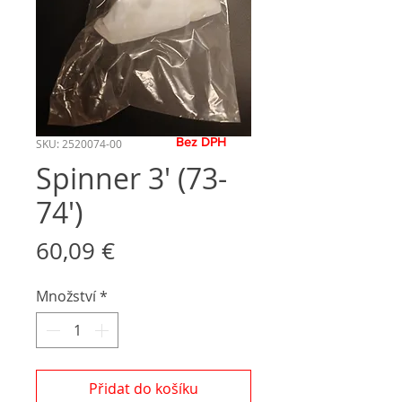
Bez DPH
SKU: 2520074-00
Spinner 3' (73-
74')
Cena
60,09 €
Množství
*
Přidat do košíku