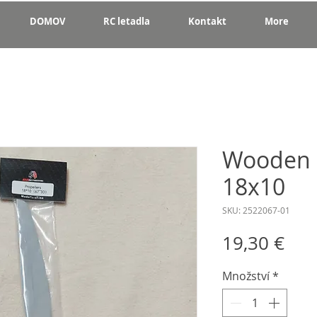
DOMOV
RC letadla
Kontakt
More
Wooden 
18x10
SKU: 2522067-01
Cen
19,30 €
Množství
*