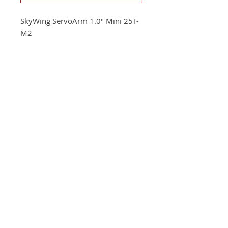
SkyWing ServoArm 1.0" Mini 25T-
M2
+420 572 508 556
skywing.europe@gmail.com
www
.skywing-europe.com